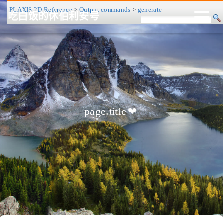
PLAXIS 2D Reference
>
Output commands
>
generate
吃白饭的休伯利安号
CV/简历
博客
归档
历程
标签
关于
page.title
❤
友链
RSS
搜索
关灯