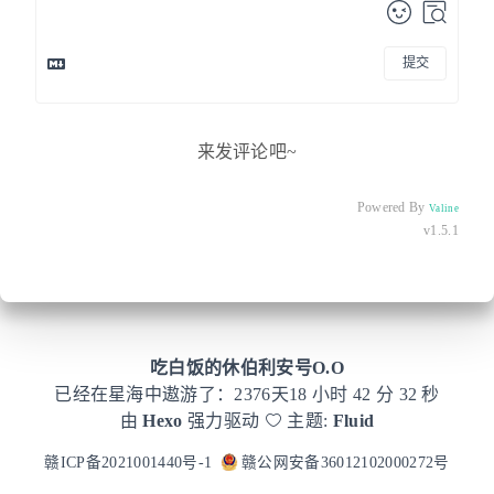
提交
来发评论吧~
Powered By
Valine
v1.5.1
吃白饭的休伯利安号O.O
已经在星海中遨游了：
2376
天
18 小时 42 分 33 秒
由
Hexo
强力驱动
主题:
Fluid
赣ICP备2021001440号-1
赣公网安备36012102000272号