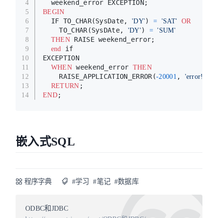
  weekend_error EXCEPTION;
4
5
BEGIN
  IF TO_CHAR(SysDate, 
) 
6
'DY'
=
'SAT'
OR
    TO_CHAR(SysDAte, 
) 
7
'DY'
=
'SUM'
 RAISE weekend_error;
8
THEN
 if
9
end
EXCEPTION 
10
 weekend_error 
11
WHEN
THEN
    RAISE_APPLICATION_ERROR(
, 
);
12
-20001
'error!'
;
13
RETURN
;
14
END
嵌入式SQL
程序字典
#学习
#笔记
#数据库
ODBC和JDBC