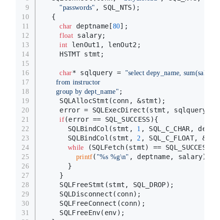
, SQL_NTS);
9
"passwords"
  {
10
 deptname[
];
11
char
80
 salary;
12
float
 lenOut1, lenOut2;
13
int
    HSTMT stmt;
14
15
* sqlquery = 
16
char
"select depy_name, sum(salary)
17
      from instructor 
;
18
      group by dept_name"
    SQLAllocStmt(conn, &stmt);
19
    error = SQLExecDirect(stmt, sqlquery, S
20
(error == SQL_SUCCESS){
21
if
      SQLBindCol(stmt, 
, SQL_C_CHAR, deptn
22
1
      SQLBindCol(stmt, 
, SQL_C_FLOAT, &sal
23
2
 (SQLFetch(stmt) == SQL_SUCCESS){
24
while
(
, deptname, salary);
25
printf
"%s %g\n"
      }
26
    }
27
    SQLFreeStmt(stmt, SQL_DROP);
28
    SQLDisconnect(conn);
29
    SQLFreeConnect(conn);
30
    SQLFreeEnv(env);
31