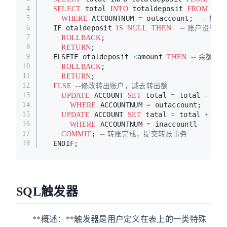
 total 
 totaldeposit 
 ACC
4
SELECT
INTO
FROM
 ACCOUNTNUM 
 outaccount;  
5
WHERE
=
-- 检
  IF otaldeposit 
6
IS
NULL
THEN
-- 账户没有
;
7
ROLLBACK
;
8
RETURN
  ELSEIF otaldeposit 
amount 
9
<
THEN
-- 余额
;
10
ROLLBACK
;
11
RETURN
12
ELSE
--修改转出账户，减去转出额
 ACCOUNT 
 total 
 total 
 amo
13
UPDATE
SET
=
-
 ACCOUNTNUM 
 outaccount;
14
WHERE
=
 ACCOUNT 
 tatal 
 total 
 amo
15
UPDATE
SET
=
+
 ACCOUNTNUM 
 inaccountl
16
WHERE
=
; 
17
COMMIT
-- 转账完成，提交转账事务
  ENDIF;
18
SQL触发器
**概述：**触发器是用户定义在表上的一类特殊