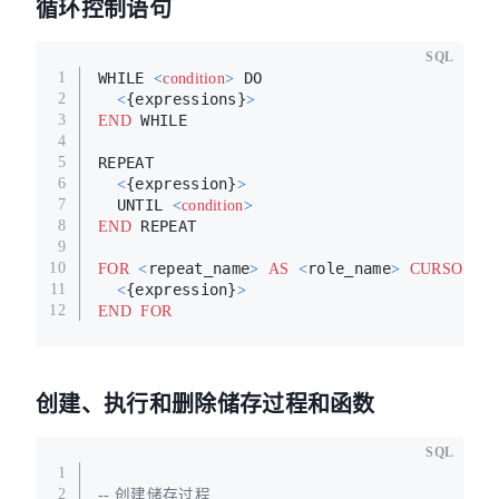
循环控制语句
SQL
WHILE 
 DO
1
<
condition
>
{expressions}
2
<
>
 WHILE
3
END
4
REPEAT
5
{expression}
6
<
>
  UNTIL 
7
<
condition
>
 REPEAT
8
END
9
repeat_name
role_name
10
FOR
<
>
AS
<
>
CURSOR
F
{expression}
11
<
>
12
END
FOR
创建、执行和删除储存过程和函数
SQL
1
2
-- 创建储存过程