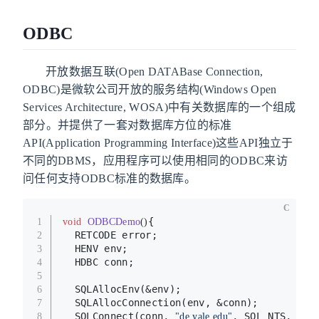
ODBC
开放数据互联(Open DATABase Connection,
ODBC)是微软公司开放的服务结构(Windows Open
Services Architecture, WOSA)中有关数据库的一个组成
部分。并提供了一套对数据库方位的标准
API(Application Programming Interface)这些API独立于
不同的DBMS，应用程序可以使用相同的ODBC来访
问任何支持ODBC标准的数据库。
C
{
1
void
ODBCDemo
()
  RETCODE error;
2
  HENV env;
3
  HDBC conn;
4
5
  SQLAllocEnv(&env);
6
  SQLAllocConnection(env, &conn);
7
  SQLConnect(conn, 
, SQL_NTS, 
8
"de.yale.edu"
"avi