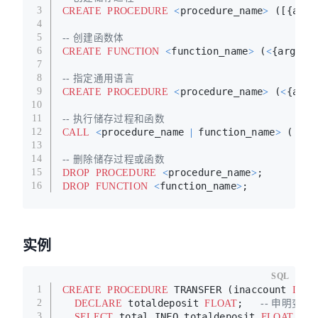
procedure_name
 ([{argu
3
CREATE
PROCEDURE
<
>
4
5
-- 创建函数体
function_name
 (
{argume
6
CREATE
FUNCTION
<
>
<
7
8
-- 指定通用语言
procedure_name
 (
{argu
9
CREATE
PROCEDURE
<
>
<
10
11
-- 执行储存过程和函数
procedure_name 
 function_name
 ([
ar
12
CALL
<
|
>
<
13
14
-- 删除储存过程或函数
procedure_name
;
15
DROP
PROCEDURE
<
>
function_name
;
16
DROP
FUNCTION
<
>
实例
SQL
 TRANSFER (inaccount 
,
1
CREATE
PROCEDURE
INT
 totaldeposit 
;   
2
DECLARE
FLOAT
-- 申明变量
 total INFO totaldeposit 
;
3
SELECT
FLOAT