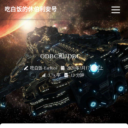
吃白饭的休伯利安号
CV/简历
博客
归档
ODBC和JDBC
❤
历程
标签
关于
吃白饭-EatRice
2020年3月17日 晚上
3.7k 字
12 分钟
友链
RSS
搜索
关灯