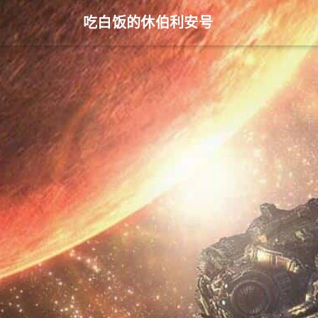
吃白饭的休伯利安号