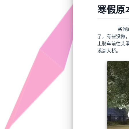
寒假原
寒假原本
了，有些没做
上骑车前往艾
溪湖大桥。