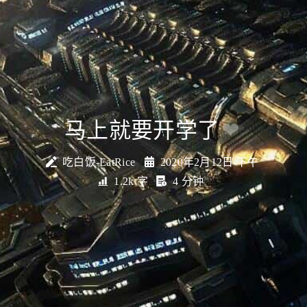
马上就要开学了
❤
吃白饭-EatRice
2020年2月12日 下午
1.2k 字
4 分钟