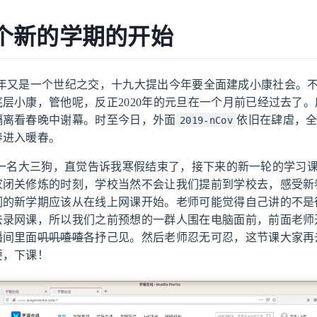
个新的学期的开始
年又是一个世纪之交，十九大提出今年要全面建成小康社会。
层小康，管他呢，反正2020年的元旦在一个月前已经过去了
隔离看春晚中谢幕。时至今日，外面
依旧在肆虐，
2019-nCov
春进入暖春。
大三狗，直觉告诉我寒假结束了，接下来的新一轮的学习课
家闭关修炼的时刻，学校当然不会让我们提前到学校去，感受新
们的新学期应该从在线上网课开始。老师可能觉得自己讲的不是
去录网课，所以我们之前预想的一群人围在电脑面前，前面老师
播间里面
叽叽喳喳
各抒己见。然后老师忍无可忍，这节课大家再
要，下课！